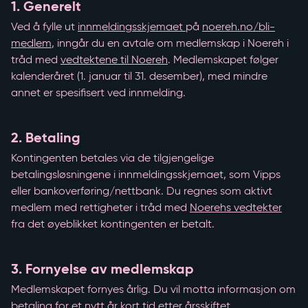
1. Generelt
Ved å fylle ut
innmeldingsskjemaet
på
noereh.no/bli-
medlem
, inngår du en avtale om medlemskap i Noereh i
tråd med
vedtektene til Noereh
. Medlemskapet følger
kalenderåret (1. januar til 31. desember), med mindre
annet er spesifisert ved innmelding.
2. Betaling
Kontingenten betales via de tilgjengelige
betalingsløsningene i innmeldingsskjemaet, som Vipps
eller bankoverføring/nettbank. Du regnes som aktivt
medlem med rettigheter i tråd med
Noerehs vedtekter
fra det øyeblikket kontingenten er betalt.
3. Fornyelse av medlemskap
Medlemskapet fornyes årlig. Du vil motta informasjon om
betaling for et nytt år kort tid etter årsskiftet.