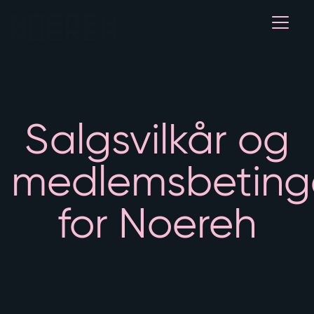
Åpne 
Salgsvilkår og
medlemsbetinge
for Noereh